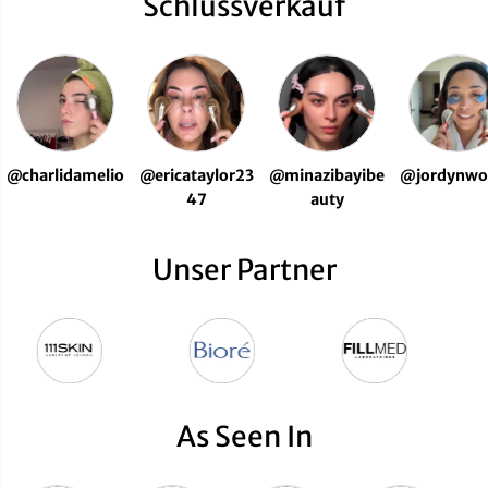
Schlussverkauf
@charlidamelio
@ericataylor23
@minazibayibe
@jordynwo
47
auty
Unser Partner
As Seen In