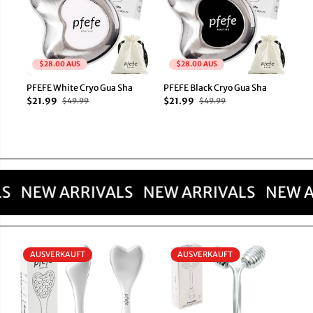
$28.00 AUS
$28.00 AUS
PFEFE White Cryo Gua Sha
PFEFE Black Cryo Gua Sha
PF
Gu
$21.99
$21.99
$49.99
$49.99
$2
LS
NEW ARRIVALS
NEW ARRIVALS
NEW 
AUSVERKAUFT
AUSVERKAUFT