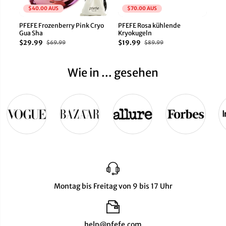
$40.00 AUS
$70.00 AUS
PFEFE Frozenberry Pink Cryo
PFEFE Rosa kühlende
PF
Gua Sha
Kryokugeln
Wr
$29.99
$19.99
$2
$69.99
$89.99
Wie in ... gesehen
Montag bis Freitag von 9 bis 17 Uhr
help@pfefe.com