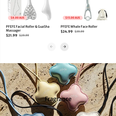
$8.00 AUS
$15.00 AUS
PFEFE Facial Roller & GuaSha
PFEFE Whale Face Roller
Massager
$24.99
$39.99
$21.99
$29.99
Fragrance