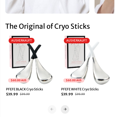
The Original of Cryo Sticks
AUSVERKAUFT
AUSVERKAUFT
$60.00 AUS
$60.00 AUS
PFEFE BLACK Cryo Sticks
PFEFE WHITE Cryo Sticks
$39.99
$39.99
$99.99
$99.99