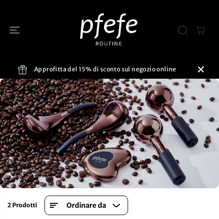
SALTA AL
CONTENUTO
Approfitta del 15% di sconto sul negozio online
Ordinare da
2 Prodotti