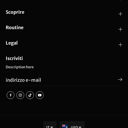
Scoprire
Routine
Legal
Iscriviti
Description here
IT
USD